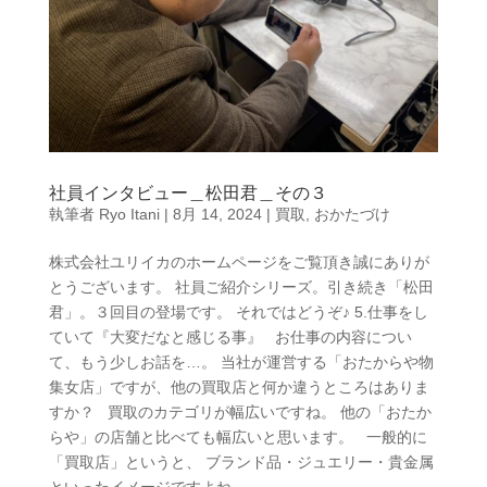
社員インタビュー＿松田君＿その３
執筆者
Ryo Itani
|
8月 14, 2024
|
買取
,
おかたづけ
株式会社ユリイカのホームページをご覧頂き誠にありが
とうございます。 社員ご紹介シリーズ。引き続き「松田
君」。３回目の登場です。 それではどうぞ♪ 5.仕事をし
ていて『大変だなと感じる事』 お仕事の内容につい
て、もう少しお話を…。 当社が運営する「おたからや物
集女店」ですが、他の買取店と何か違うところはありま
すか？ 買取のカテゴリが幅広いですね。 他の「おたか
らや」の店舗と比べても幅広いと思います。 一般的に
「買取店」というと、 ブランド品・ジュエリー・貴金属
といったイメージですよね。...