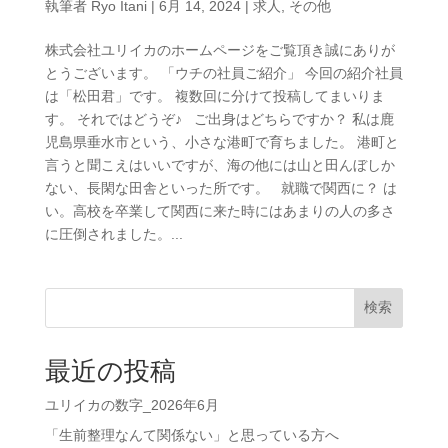
執筆者
Ryo Itani
|
6月 14, 2024
|
求人
,
その他
株式会社ユリイカのホームページをご覧頂き誠にありが
とうございます。 「ウチの社員ご紹介」 今回の紹介社員
は「松田君」です。 複数回に分けて投稿してまいりま
す。 それではどうぞ♪ ご出身はどちらですか？ 私は鹿
児島県垂水市という、小さな港町で育ちました。 港町と
言うと聞こえはいいですが、海の他には山と田んぼしか
ない、長閑な田舎といった所です。 就職で関西に？ は
い。高校を卒業して関西に来た時にはあまりの人の多さ
に圧倒されました。...
検索
最近の投稿
ユリイカの数字_2026年6月
「生前整理なんて関係ない」と思っている方へ