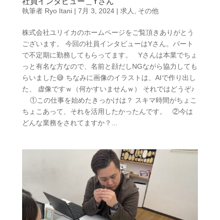
社員インタビュー＿Yさん
執筆者
Ryo Itani
|
7月 3, 2024
|
求人
,
その他
株式会社ユリイカのホームページをご覧頂きありがとう
ございます。 今回の社員インタビューはYさん。パート
で不定期に勤務してもらってます。 Yさんは本業でちょ
っと有名な方なので、名前と顔だしNGながら協力しても
らいました😅 ちなみに画像のイラストは、AIで作り出し
た、 虚像ですｗ（何かすいませんｗ） それではどうぞ♪
①この仕事を始めたきっかけは？ スキマ時間がちょこ
ちょこあって、それを活用したかったんです。 ②今は
どんな業務をされてますか？...