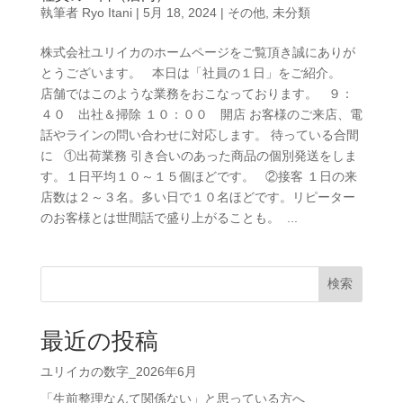
執筆者
Ryo Itani
|
5月 18, 2024
|
その他
,
未分類
株式会社ユリイカのホームページをご覧頂き誠にありが
とうございます。 本日は「社員の１日」をご紹介。
店舗ではこのような業務をおこなっております。 ９：
４０ 出社＆掃除 １０：００ 開店 お客様のご来店、電
話やラインの問い合わせに対応します。 待っている合間
に ①出荷業務 引き合いのあった商品の個別発送をしま
す。１日平均１０～１５個ほどです。 ②接客 １日の来
店数は２～３名。多い日で１０名ほどです。リピーター
のお客様とは世間話で盛り上がることも。 ...
検索
最近の投稿
ユリイカの数字_2026年6月
「生前整理なんて関係ない」と思っている方へ