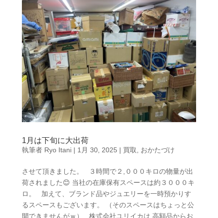
1月は下旬に大出荷
執筆者
Ryo Itani
|
1月 30, 2025
|
買取
,
おかたづけ
させて頂きました。 ３時間で２,０００キロの物量が出
荷されました😊 当社の在庫保有スペースは約３０００キ
ロ。 加えて、ブランド品やジュエリーを一時預かりす
るスペースもございます。 （そのスペースはちょっと公
開できませんがｗ） 株式会社ユリイカは 高額品からお