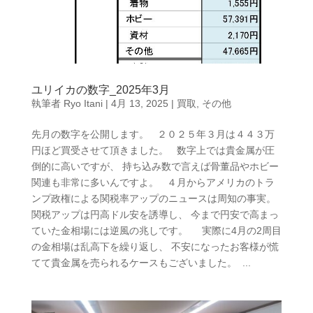
ユリイカの数字_2025年3月
執筆者
Ryo Itani
|
4月 13, 2025
|
買取
,
その他
先月の数字を公開します。 ２０２５年３月は４４３万
円ほど買受させて頂きました。 数字上では貴金属が圧
倒的に高いですが、 持ち込み数で言えば骨董品やホビー
関連も非常に多いんですよ。 ４月からアメリカのトラ
ンプ政権による関税率アップのニュースは周知の事実。
関税アップは円高ドル安を誘導し、 今まで円安で高まっ
ていた金相場には逆風の兆しです。 実際に4月の2周目
の金相場は乱高下を繰り返し、 不安になったお客様が慌
てて貴金属を売られるケースもございました。 ...